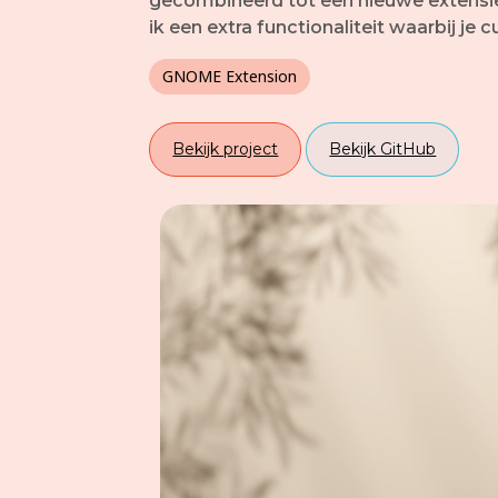
gecombineerd tot een nieuwe extensie 
ik een extra functionaliteit waarbij 
GNOME Extension
Bekijk project
Bekijk GitHub