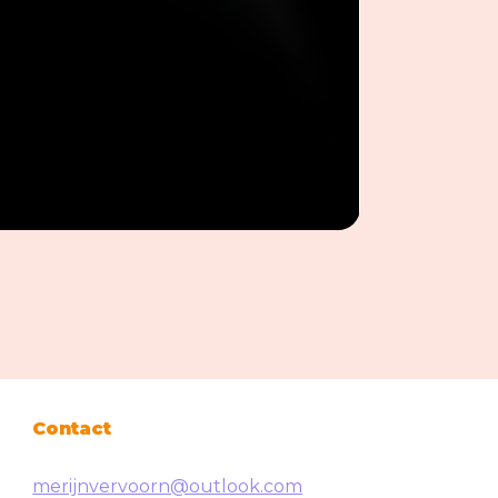
Contact
merijnvervoorn@outlook.com