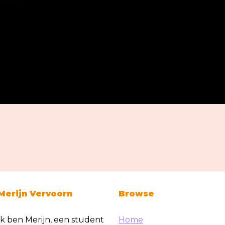
Merijn Vervoorn
Browse
Ik ben Merijn, een student
Home