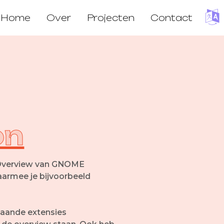
H
o
m
e
O
v
e
r
P
r
o
j
e
c
t
e
n
C
o
n
t
a
c
t
on
 Overview van GNOME
armee je bijvoorbeeld
staande extensies