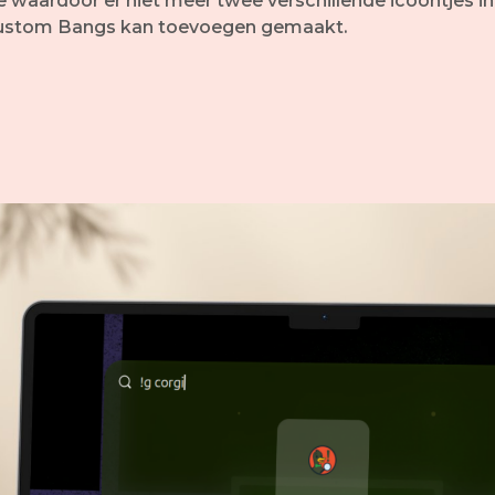
waardoor er niet meer twee verschillende icoontjes i
je custom Bangs kan toevoegen gemaakt.