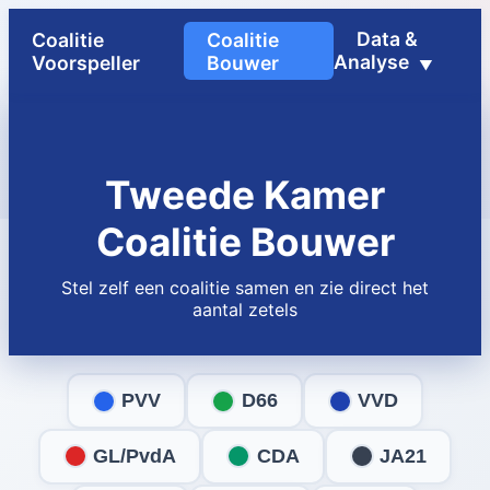
Coalitie
Coalitie
Data &
Voorspeller
Bouwer
Analyse
Tweede Kamer
Coalitie Bouwer
Stel zelf een coalitie samen en zie direct het
aantal zetels
PVV
D66
VVD
GL/PvdA
CDA
JA21