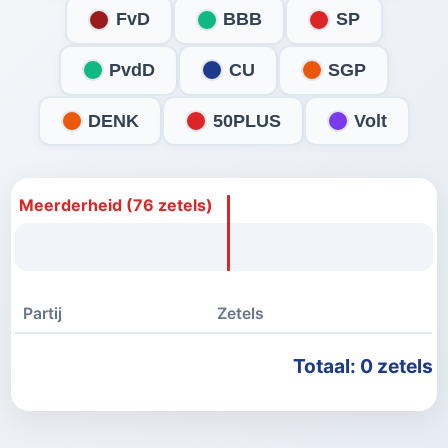
FvD
BBB
SP
PvdD
CU
SGP
DENK
50PLUS
Volt
Meerderheid (76 zetels)
Partij
Zetels
Totaal: 0 zetels