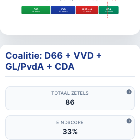
D66
VVD
GL/PvdA
CDA
26 zetels
22 zetels
20 zetels
18 zetels
Coalitie: D66 + VVD +
GL/PvdA + CDA
i
TOTAAL ZETELS
86
i
EINDSCORE
33%