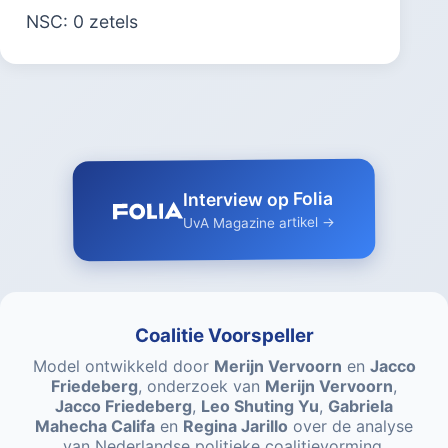
NSC: 0 zetels
Interview op Folia
UvA Magazine artikel →
Coalitie Voorspeller
Model ontwikkeld door
Merijn Vervoorn
en
Jacco
Friedeberg
, onderzoek van
Merijn Vervoorn
,
Jacco Friedeberg
,
Leo Shuting Yu
,
Gabriela
Mahecha Califa
en
Regina Jarillo
over de analyse
van Nederlandse politieke coalitievorming.